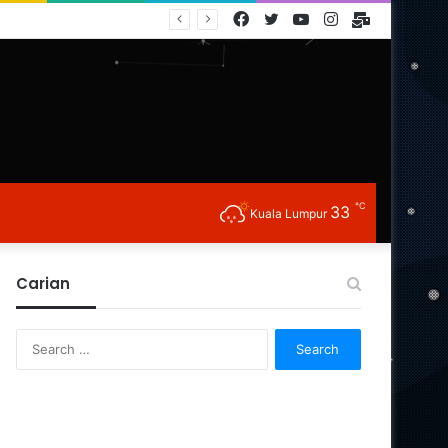
Facebook
Twitter
YouTube
Instagram
E-
Mail
℃
33
Kuala Lumpur
Carian
Search
for: