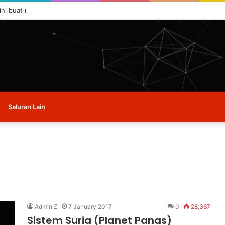
ini buat masa ini.
Saluran Lain
Admin Z
7 January 2017
0
28,367
Sistem Suria (Planet Panas)