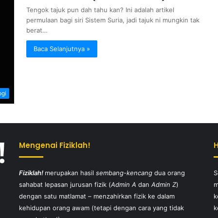
Tengok tajuk pun dah tahu kan? Ini adalah artikel
permulaan bagi siri Sistem Suria, jadi tajuk ni mungkin tak
berat…
Baca Selanjutnya »
ogi
Mengenai Fiziklah!
Fiziklah!
merupakan hasil
sembang-kencang
dua orang
S
sahabat lepasan jurusan fizik (
Admin A
dan
Admin Z
)
m
dengan satu matlamat – menzahirkan fizik ke dalam
k
kehidupan orang awam (tetapi dengan cara yang tidak
k