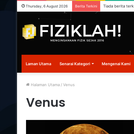
Tiada berita terk
Thursday, 6 August 2026
Berita Terkini
Laman Utama
Senarai Kategori
Mengenai Kami
Halaman Utama
/
Venus
Venus