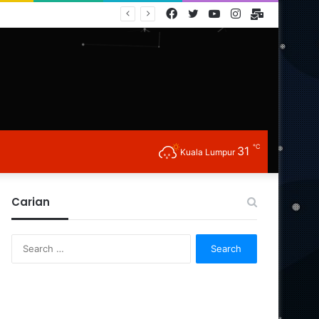
Facebook
Twitter
YouTube
Instagram
E-
Mail
℃
31
Kuala Lumpur
Carian
Search
for: