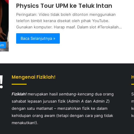
Physics Tour UPM ke Teluk Intan
Peringatan: Video tidak boleh ditonton menggunakan
telefon bimbit kerana disekat oleh pihak YouTube.
Gunakan komputer. Harap maaf. Dalam slot #Terokailah…
Baca Selanjutnya »
um
Mengenai Fiziklah!
Fiziklah!
merupakan hasil
sembang-kencang
dua orang
S
sahabat lepasan jurusan fizik (
Admin A
dan
Admin Z
)
m
dengan satu matlamat – menzahirkan fizik ke dalam
k
kehidupan orang awam (tetapi dengan cara yang tidak
k
menakutkan!).