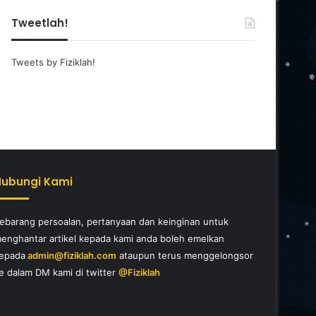
Tweetlah!
Tweets by Fiziklah!
Hubungi Kami
ebarang persoalan, pertanyaan dan keinginan untuk
enghantar artikel kepada kami anda boleh emelkan
epada
admin@fiziklah.com
ataupun terus menggelongsor
e dalam DM kami di twitter
@Fiziklah