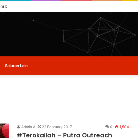
ini buat masa ini.
Saluran Lain
Admin A
22 February 2017
0
1,504
#Terokailah – Putra Outreach