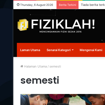
Tiada berita terk
Thursday, 6 August 2026
Berita Terkini
Laman Utama
Senarai Kategori
Mengenai Kami
Halaman Utama
/
semesti
semesti