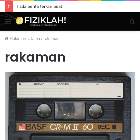
Tiada berita terkini buat masa ini.
Menu
S
fo
Halaman Utama
/
rakaman
rakaman