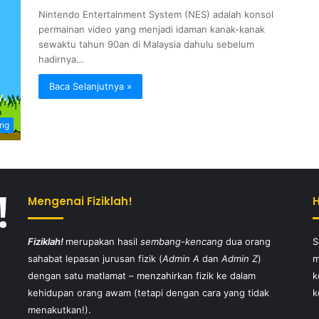
Nintendo Entertainment System (NES) adalah konsol
permainan video yang menjadi idaman kanak-kanak
sewaktu tahun 90an di Malaysia dahulu sebelum
hadirnya…
Baca Selanjutnya »
ang
Mengenai Fiziklah!
Fiziklah!
merupakan hasil
sembang-kencang
dua orang
S
sahabat lepasan jurusan fizik (
Admin A
dan
Admin Z
)
m
dengan satu matlamat – menzahirkan fizik ke dalam
k
kehidupan orang awam (tetapi dengan cara yang tidak
k
menakutkan!).