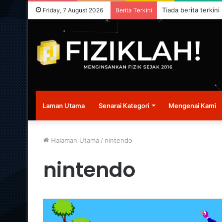
Tiada berita terkini
Friday, 7 August 2026
Berita Terkini
Laman Utama
Senarai Kategori
Mengenai Kami
Halaman Utama
/
nintendo
nintendo