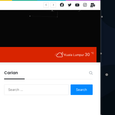
Facebook
Twitter
YouTube
Instagram
E-
Mail
℃
30
Kuala Lumpur
Carian
Search
for: