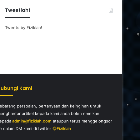
Tweetlah!
Tweets by Fiziklah!
Hubungi Kami
ebarang persoalan, pertanyaan dan keinginan untuk
enghantar artikel kepada kami anda boleh emelkan
epada
admin@fiziklah.com
ataupun terus menggelongsor
e dalam DM kami di twitter
@Fiziklah