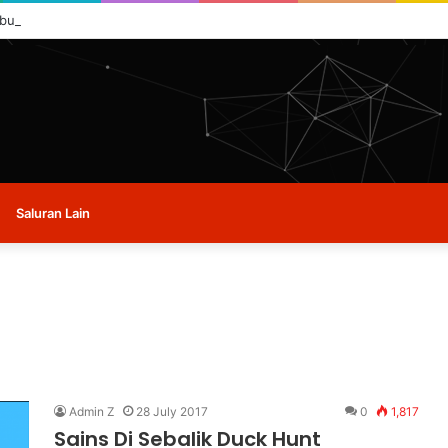
 buat masa ini.
Saluran Lain
Admin Z
28 July 2017
0
1,817
Sains Di Sebalik Duck Hunt