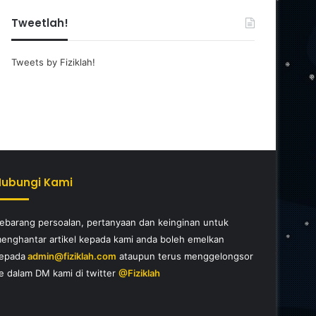
Tweetlah!
Tweets by Fiziklah!
Hubungi Kami
ebarang persoalan, pertanyaan dan keinginan untuk
enghantar artikel kepada kami anda boleh emelkan
epada
admin@fiziklah.com
ataupun terus menggelongsor
e dalam DM kami di twitter
@Fiziklah