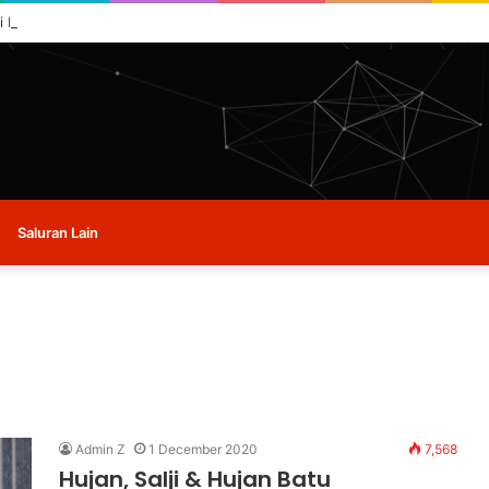
i buat masa ini.
Saluran Lain
Admin Z
1 December 2020
7,568
Hujan, Salji & Hujan Batu