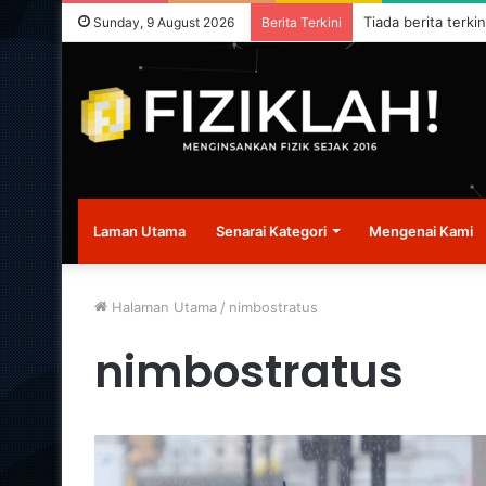
Tiada berita terkin
Sunday, 9 August 2026
Berita Terkini
Laman Utama
Senarai Kategori
Mengenai Kami
Halaman Utama
/
nimbostratus
nimbostratus