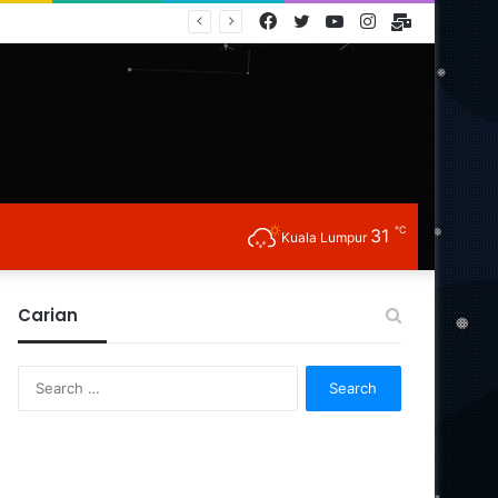
Facebook
Twitter
YouTube
Instagram
E-
Mail
℃
31
Kuala Lumpur
Carian
Search
for: