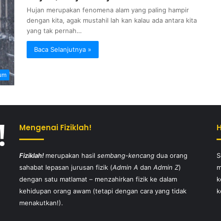
Hujan merupakan fenomena alam yang paling hampir
dengan kita, agak mustahil lah kan kalau ada antara kita
yang tak pernah…
Baca Selanjutnya »
um
Mengenai Fiziklah!
Fiziklah!
merupakan hasil
sembang-kencang
dua orang
S
sahabat lepasan jurusan fizik (
Admin A
dan
Admin Z
)
m
dengan satu matlamat – menzahirkan fizik ke dalam
k
kehidupan orang awam (tetapi dengan cara yang tidak
k
menakutkan!).