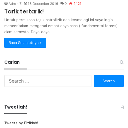
Admin Z
13 December 2016
0
2,121
Tarik tertarik!
Untuk permulaan tajuk astrofizik dan kosmologi ini saya ingin
menceritakan mengenai empat daya asas ( fundamental forces)
alam semesta. Daya-daya…
Baca Selanjutnya »
Carian
Search
for:
Tweetlah!
Tweets by Fiziklah!