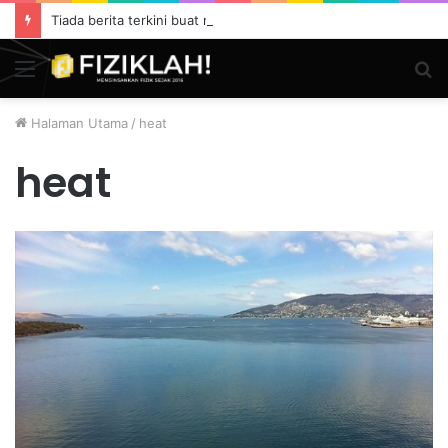
Tiada berita terkini buat masa ini.
Menu
S
fo
Halaman Utama
/
heat
heat