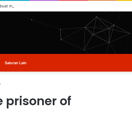
 buat masa ini.
Saluran Lain
n
e prisoner of