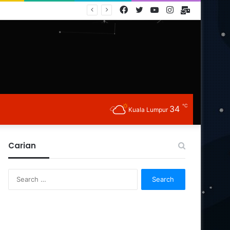
Facebook
Twitter
YouTube
Instagram
E-
Mail
℃
34
Kuala Lumpur
Carian
Search
for: