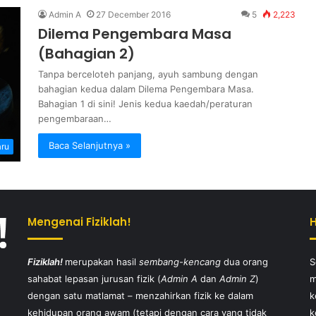
Admin A
27 December 2016
5
2,223
Dilema Pengembara Masa
(Bahagian 2)
Tanpa berceloteh panjang, ayuh sambung dengan
bahagian kedua dalam Dilema Pengembara Masa.
Bahagian 1 di sini! Jenis kedua kaedah/peraturan
pengembaraan…
Baca Selanjutnya »
aru
Mengenai Fiziklah!
Fiziklah!
merupakan hasil
sembang-kencang
dua orang
S
sahabat lepasan jurusan fizik (
Admin A
dan
Admin Z
)
m
dengan satu matlamat – menzahirkan fizik ke dalam
k
kehidupan orang awam (tetapi dengan cara yang tidak
k