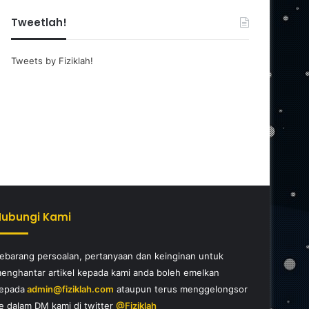
Tweetlah!
Tweets by Fiziklah!
Hubungi Kami
ebarang persoalan, pertanyaan dan keinginan untuk
enghantar artikel kepada kami anda boleh emelkan
epada
admin@fiziklah.com
ataupun terus menggelongsor
e dalam DM kami di twitter
@Fiziklah