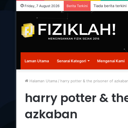
Tiada berita terkini
Friday, 7 August 2026
Berita Terkini
Laman Utama
Senarai Kategori
Mengenai Kami
Halaman Utama
/
harry potter & the prisoner of azkaba
harry potter & th
azkaban