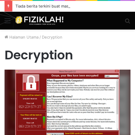
Tiada berita terkini buat masa ini.
Menu
S
fo
Halaman Utama
/
Decryption
Decryption