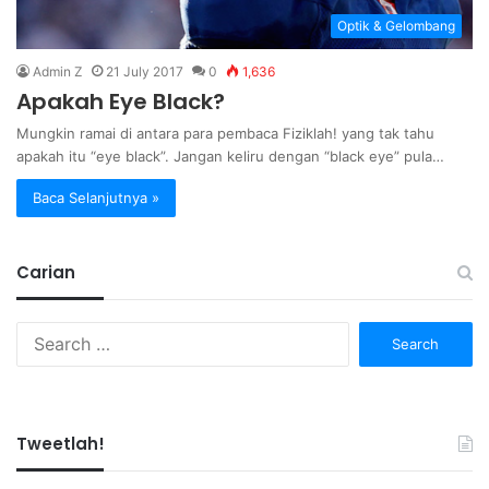
Optik & Gelombang
Admin Z
21 July 2017
0
1,636
Apakah Eye Black?
Mungkin ramai di antara para pembaca Fiziklah! yang tak tahu
apakah itu “eye black”. Jangan keliru dengan “black eye” pula…
Baca Selanjutnya »
Carian
Search
for:
Tweetlah!