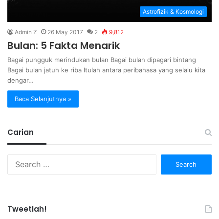
Astrofizik & Kosmologi
Admin Z
26 May 2017
2
9,812
Bulan: 5 Fakta Menarik
Bagai pungguk merindukan bulan Bagai bulan dipagari bintang
Bagai bulan jatuh ke riba Itulah antara peribahasa yang selalu kita
dengar…
Baca Selanjutnya »
Carian
Search
for:
Tweetlah!