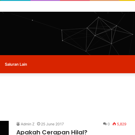
 buat masa ini.
Saluran Lain
Admin Z
25 June 2017
0
5,829
Apakah Cerapan Hilal?