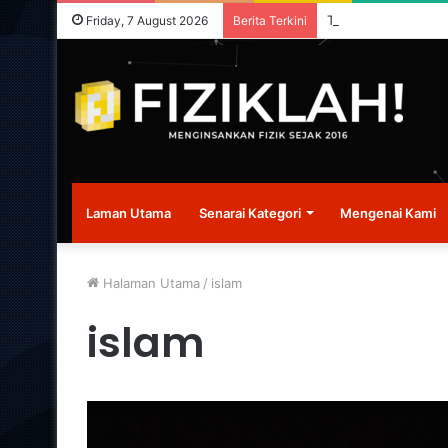
Tiada berita terkini
Friday, 7 August 2026
Berita Terkini
Laman Utama
Senarai Kategori
Mengenai Kami
Halaman Utama
/
islam
islam