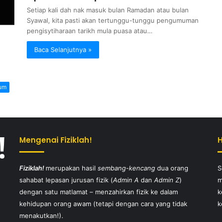
Setiap kali dah nak masuk bulan Ramadan atau bulan
Syawal, kita pasti akan tertunggu-tunggu pengumuman
pengisytiharaan tarikh mula puasa atau…
Baca Selanjutnya »
um
Mengenai Fiziklah!
Fiziklah!
merupakan hasil
sembang-kencang
dua orang
S
sahabat lepasan jurusan fizik (
Admin A
dan
Admin Z
)
m
dengan satu matlamat – menzahirkan fizik ke dalam
k
kehidupan orang awam (tetapi dengan cara yang tidak
k
menakutkan!).