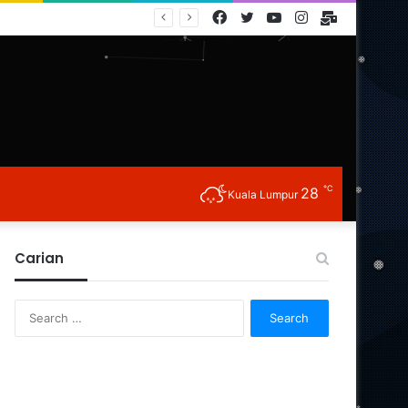
Facebook
Twitter
YouTube
Instagram
E-
Mail
℃
28
Kuala Lumpur
Carian
Search
for: