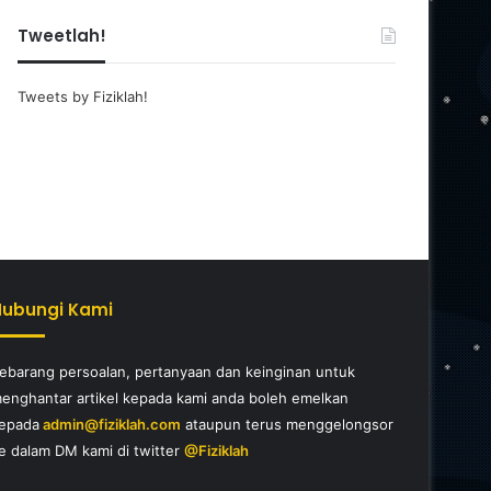
Tweetlah!
Tweets by Fiziklah!
Hubungi Kami
ebarang persoalan, pertanyaan dan keinginan untuk
enghantar artikel kepada kami anda boleh emelkan
epada
admin@fiziklah.com
ataupun terus menggelongsor
e dalam DM kami di twitter
@Fiziklah