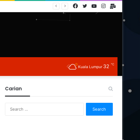
Facebook
Twitter
YouTube
Instagram
E-
Mail
℃
32
Kuala Lumpur
Carian
Search
for: