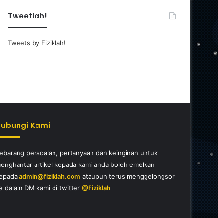
Tweetlah!
Tweets by Fiziklah!
Hubungi Kami
ebarang persoalan, pertanyaan dan keinginan untuk
enghantar artikel kepada kami anda boleh emelkan
epada
admin@fiziklah.com
ataupun terus menggelongsor
e dalam DM kami di twitter
@Fiziklah