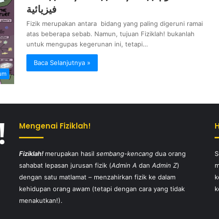
فيزيائية
Fizik merupakan antara bidang yang paling digeruni ramai
atas beberapa sebab. Namun, tujuan Fiziklah! bukanlah
untuk mengupas kegerunan ini, tetapi…
Baca Selanjutnya »
um
Mengenai Fiziklah!
Fiziklah!
merupakan hasil
sembang-kencang
dua orang
S
sahabat lepasan jurusan fizik (
Admin A
dan
Admin Z
)
m
dengan satu matlamat – menzahirkan fizik ke dalam
k
kehidupan orang awam (tetapi dengan cara yang tidak
k
menakutkan!).