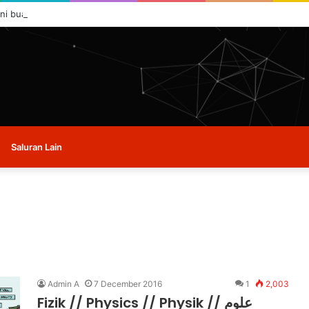
ini buat masa ini.
Saluran Lain
Admin A
7 December 2016
1
2,003
Fizik // Physics // Physik // علوم