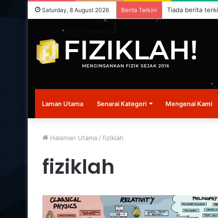
Tiada berita terk
Saturday, 8 August 2026
Berita Terkini
Laman Utama
Senarai Kategori
Mengenai Kami
Halaman Utama
/
fiziklah
fiziklah