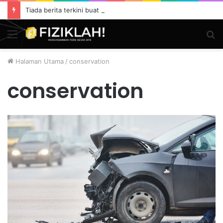
Tiada berita terkini buat masa ini.
Menu
S
fo
Halaman Utama
/
conservation
conservation