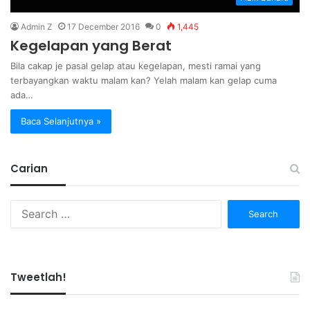
Admin Z
17 December 2016
0
1,445
Kegelapan yang Berat
Bila cakap je pasal gelap atau kegelapan, mesti ramai yang
terbayangkan waktu malam kan? Yelah malam kan gelap cuma
ada…
Baca Selanjutnya »
Carian
Search
for:
Tweetlah!