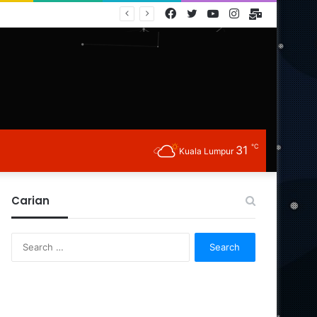
Facebook
Twitter
YouTube
Instagram
E-
Mail
℃
31
Kuala Lumpur
Carian
Search
for: