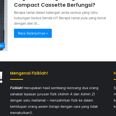
Compact Cassette Berfungsi?
Berapa ramai dalam kalangan anda semua yang tahu
hubungan kedua benda ni? Berapa ramai pula yang kenal
dengan alat di…
Baca Selanjutnya »
tan
Mengenai Fiziklah!
Fiziklah!
merupakan hasil
sembang-kencang
dua orang
S
sahabat lepasan jurusan fizik (
Admin A
dan
Admin Z
)
m
dengan satu matlamat – menzahirkan fizik ke dalam
k
kehidupan orang awam (tetapi dengan cara yang tidak
k
menakutkan!).