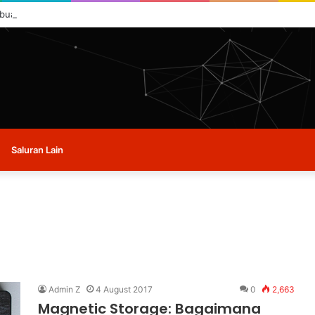
 buat masa ini.
Saluran Lain
Admin Z
4 August 2017
0
2,663
Magnetic Storage: Bagaimana