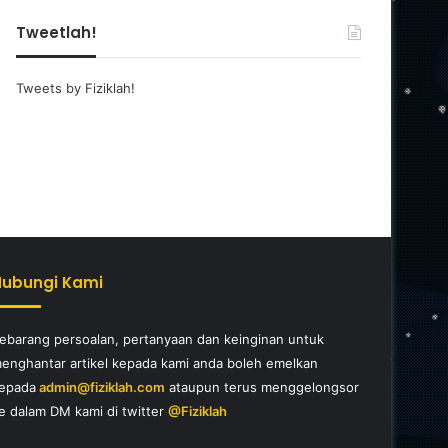
Tweetlah!
Tweets by Fiziklah!
Hubungi Kami
ebarang persoalan, pertanyaan dan keinginan untuk
enghantar artikel kepada kami anda boleh emelkan
epada
admin@fiziklah.com
ataupun terus menggelongsor
e dalam DM kami di twitter
@Fiziklah