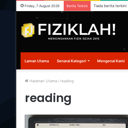
Tiada berita terkini
Friday, 7 August 2026
Berita Terkini
Laman Utama
Senarai Kategori
Mengenai Kami
Halaman Utama
/
reading
reading