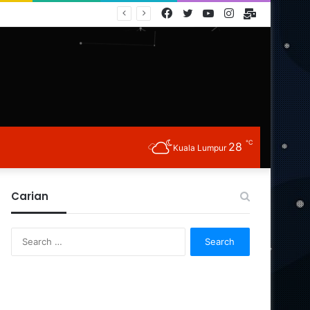
Facebook
Twitter
YouTube
Instagram
E-
Mail
℃
28
Kuala Lumpur
Carian
Search
for: