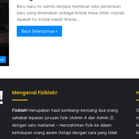
Baru-baru ini saintis berjaya membuat satu penemuan
baru yang dinamakan sebagai kristal masa (time crystal).
Apakah itu kristal masa? Kristal…
Baca Selanjutnya »
ear
Mengenai Fiziklah!
Fiziklah!
merupakan hasil
sembang-kencang
dua orang
S
sahabat lepasan jurusan fizik (
Admin A
dan
Admin Z
)
m
dengan satu matlamat – menzahirkan fizik ke dalam
k
kehidupan orang awam (tetapi dengan cara yang tidak
k