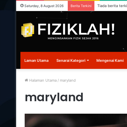
Tiada berita terk
Saturday, 8 August 2026
Berita Terkini
Laman Utama
Senarai Kategori
Mengenai Kami
Halaman Utama
/
maryland
maryland