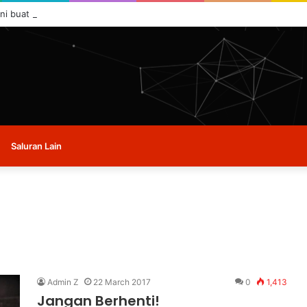
ini buat masa ini.
Saluran Lain
Admin Z
22 March 2017
0
1,413
Jangan Berhenti!