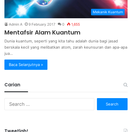
Mekanik Kuantum
Admin A
9 February 2017
0
1,655
Mentafsir Alam Kuantum
Dunia kuantum, seperti yang kita tahu adalah dunia bagi jasad
berskala kecil yang melibatkan atom, zarah keunsuran dan apa-apa
jua…
Baca Selanjutnya »
Carian
Search
for:
Tweetlah!