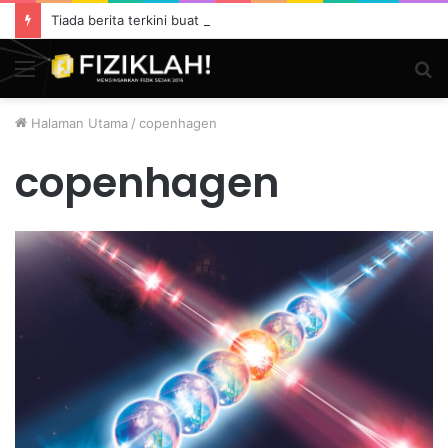
Tiada berita terkini buat masa ini.
Menu
S
fo
Halaman Utama
/
copenhagen
copenhagen