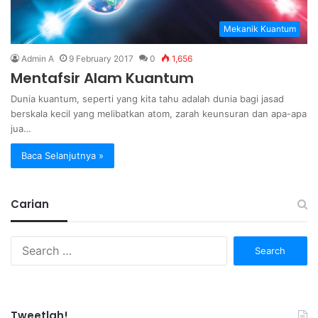
Mekanik Kuantum
Admin A
9 February 2017
0
1,656
Mentafsir Alam Kuantum
Dunia kuantum, seperti yang kita tahu adalah dunia bagi jasad
berskala kecil yang melibatkan atom, zarah keunsuran dan apa-apa
jua…
Baca Selanjutnya »
Carian
Search
for:
Tweetlah!