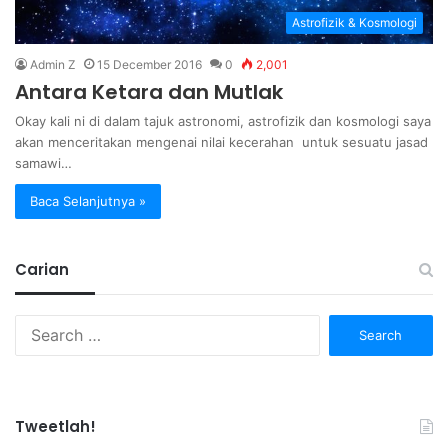
Astrofizik & Kosmologi
Admin Z
15 December 2016
0
2,001
Antara Ketara dan Mutlak
Okay kali ni di dalam tajuk astronomi, astrofizik dan kosmologi saya
akan menceritakan mengenai nilai kecerahan untuk sesuatu jasad
samawi…
Baca Selanjutnya »
Carian
Search
for:
Tweetlah!